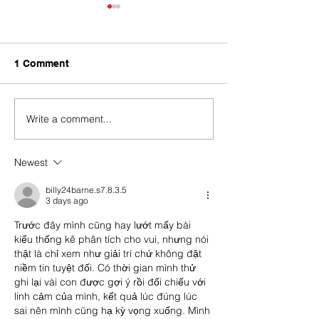
1 Comment
🧠 SEO vs AEO vs GEO
Write a comment...
Google Says Yo
Number Has Be
Too Many Times
Newest
What To Do
billy24barne.s7.8.3.5
3 days ago
Trước đây mình cũng hay lướt mấy bài 
kiểu thống kê phân tích cho vui, nhưng nói 
thật là chỉ xem như giải trí chứ không đặt 
niềm tin tuyệt đối. Có thời gian mình thử 
ghi lại vài con được gợi ý rồi đối chiếu với 
linh cảm của mình, kết quả lúc đúng lúc 
sai nên mình cũng hạ kỳ vọng xuống. Mình 