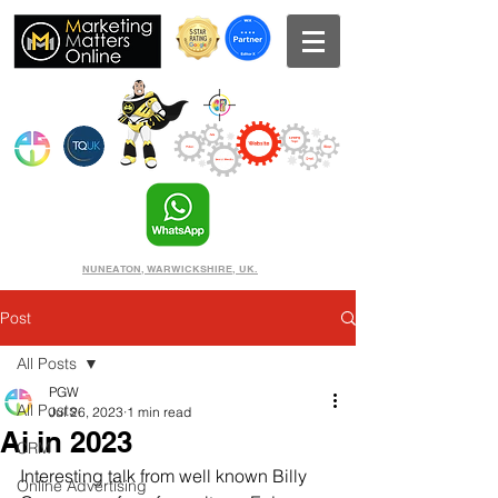
NUNEATON, WARWICKSHIRE, UK.
Post
All Posts
PGW
All Posts
Jul 26, 2023
1 min read
Ai in 2023
CRM
Interesting talk from well known Billy 
Online Advertising