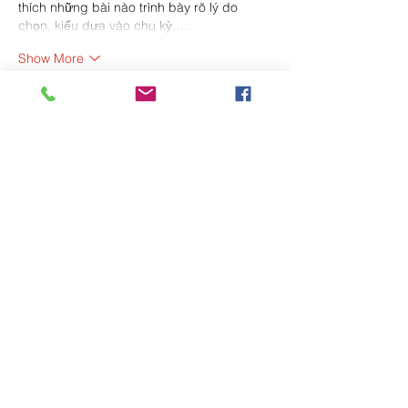
thích những bài nào trình bày rõ lý do 
chọn, kiểu dựa vào chu kỳ,…
Show More
Like
Reply
Don't get
left behind...
Contact
MMO House
133 Highfield Road
Attleborough Village
Nuneaton
Warwickshire
CV114PT
M:
0752 500 6255
L: 02476 341 958
paul@marketingmattersonline.co.uk