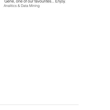
Gene, one of our favourites... Enjoy.
Analitics & Data Mining